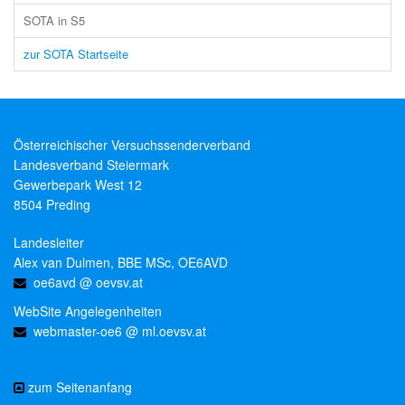
SOTA in S5
zur SOTA Startseite
Österreichischer Versuchssenderverband
Landesverband Steiermark
Gewerbepark West 12
8504 Preding
Landesleiter
Alex van Dulmen, BBE MSc, OE6AVD
oe6avd @ oevsv.at
WebSite Angelegenheiten
webmaster-oe6 @ ml.oevsv.at
zum Seitenanfang