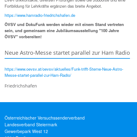
Fortbildung für Lehrkräfte ergänzen das breite Angebot.
https://www.hamradio-friedrichshafen.de
ÖVSV und DokuFunk werden wieder mit einem Stand vertreten
sein, und gemeinsam eine Jubiläumsausstellung "100 Jahre
ÖVSV" vorbereiten!
Neue Astro-Messe startet parallel zur Ham Radio
https://www.oevsv.at/oevsv/aktuelles/Funk-trifft-Sterne-Neue-Astro-
Messe-startet-parallel-zur-Ham-Radio/
Friedrichshafen
Österreichischer Versuchssenderverband
Landesverband Steiermark
Gewerbepark West 12