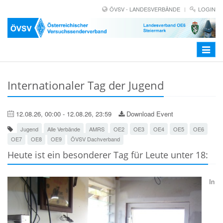
ÖVSV - LANDESVERBÄNDE
LOGIN
Toggle
navigat
Internationaler Tag der Jugend
12.08.26, 00:00 - 12.08.26, 23:59
Download Event
Jugend
Alle Verbände
AMRS
OE2
OE3
OE4
OE5
OE6
OE7
OE8
OE9
ÖVSV Dachverband
Heute ist ein besonderer Tag für Leute unter 18:
In