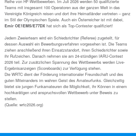
Reihe von HF-Wettbewerben. Im Juli 2026 werden 50 qualifizierte
Teams mit insgesamt 100 Operatoren aus der ganzen Welt in das
Vereinigte Königreich reisen und dort ihre Heimatländer vertreten – ganz
im Stil der Olympischen Spiele. Auch ein Österreicher ist mit dabei,
Emir OE1EMS/E77DX
hat sich als Top-Contester qualifiziert!
Jedem Zweierteam wird ein Schiedsrichter (Referee) zugeteilt, für
dessen Auswahl ein Bewerbungsverfahren vorgesehen ist. Die Teams
ziehen anschließend ihren Einsatzstandort, ihren Schiedsrichter sowie
ihr Rufzeichen. Danach nehmen sie am 24-stündigen IARU-Contest
2026 teil. Zur zusätzlichen Spannung des Wettbewerbs werden Live-
Ergebnisanzeigen (Scoreboards) zur Verfügung stehen.
Die WRTC dient der Förderung internationaler Freundschaft und des
guten Miteinanders im wahren Geist des Amateurfunks. Gleichzeitig
bietet sie jungen Funkamateuren die Möglichkeit, ihr Können in einem
hochkarätigen und anspruchsvollen Wettbewerb unter Beweis zu
stellen.
(Quelle: wrtc2026.org)