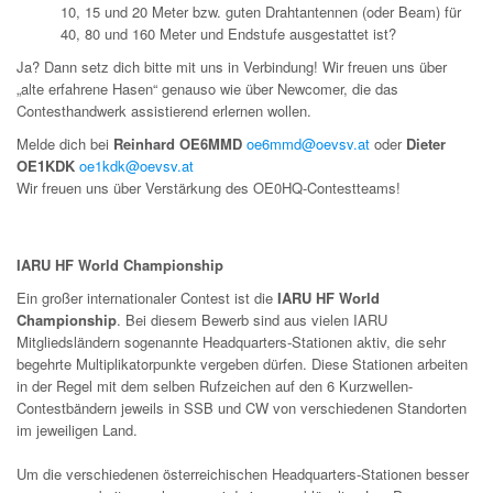
10, 15 und 20 Meter bzw. guten Drahtantennen (oder Beam) für
40, 80 und 160 Meter und Endstufe ausgestattet ist?
Ja? Dann setz dich bitte mit uns in Verbindung! Wir freuen uns über
„alte erfahrene Hasen“ genauso wie über Newcomer, die das
Contesthandwerk assistierend erlernen wollen.
Melde dich bei
Reinhard OE6MMD
oe6mmd@oevsv.at
oder
Dieter
OE1KDK
oe1kdk@oevsv.at
Wir freuen uns über Verstärkung des OE0HQ-Contestteams!
IARU HF World Championship
Ein großer internationaler Contest ist die
IARU HF World
Championship
. Bei diesem Bewerb sind aus vielen IARU
Mitgliedsländern sogenannte Headquarters-Stationen aktiv, die sehr
begehrte Multiplikatorpunkte vergeben dürfen. Diese Stationen arbeiten
in der Regel mit dem selben Rufzeichen auf den 6 Kurzwellen-
Contestbändern jeweils in SSB und CW von verschiedenen Standorten
im jeweiligen Land.
Um die verschiedenen österreichischen Headquarters-Stationen besser