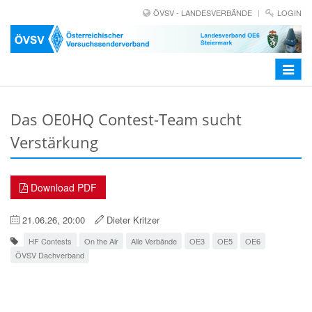
ÖVSV - LANDESVERBÄNDE
LOGIN
Toggle
navigat
Das OE0HQ Contest-Team sucht
Verstärkung
Download PDF
21.06.26, 20:00
Dieter Kritzer
HF Contests
On the Air
Alle Verbände
OE3
OE5
OE6
ÖVSV Dachverband