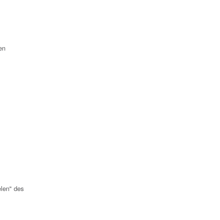
en
elen" des