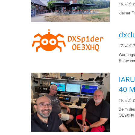
18. Juli 
kleiner 
dxcl
17. Juli 
Wartungs
Softwares
IARU
40 M
16. Juli 
Beim die
OE9XRV d