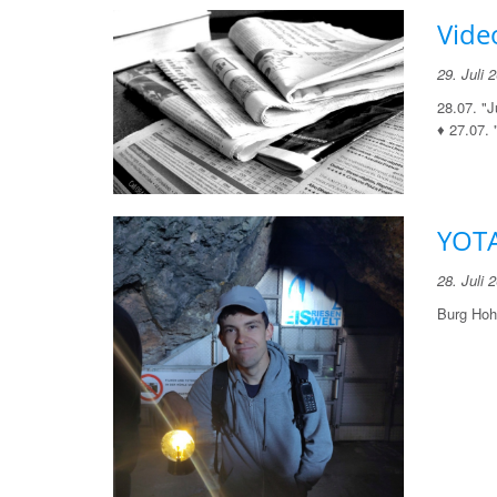
Vide
29. Juli 
28.07. "
♦ 27.07. 
YOTA
28. Juli 
Burg Hoh