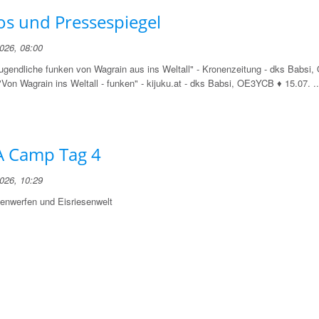
os und Pressespiegel
2026, 08:00
Jugendliche funken von Wagrain aus ins Weltall" - Kronenzeitung - dks Babs
"Von Wagrain ins Weltall - funken" - kijuku.at - dks Babsi, OE3YCB ♦ 15.07. ..
 Camp Tag 4
2026, 10:29
enwerfen und Eisriesenwelt