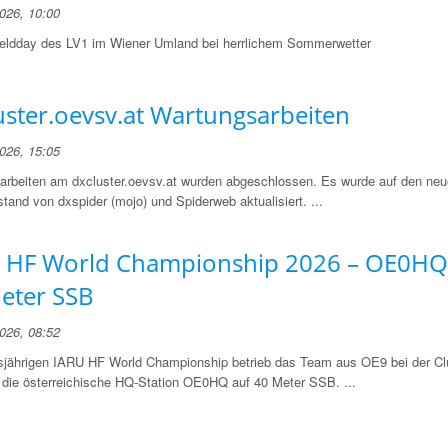
2026, 10:00
Fieldday des LV1 im Wiener Umland bei herrlichem Sommerwetter
uster.oevsv.at Wartungsarbeiten
2026, 15:05
arbeiten am dxcluster.oevsv.at wurden abgeschlossen. Es wurde auf den ne
tand von dxspider (mojo) und Spiderweb aktualisiert. ...
 HF World Championship 2026 – OE0HQ
eter SSB
2026, 08:52
sjährigen IARU HF World Championship betrieb das Team aus OE9 bei der Cl
ie österreichische HQ-Station OE0HQ auf 40 Meter SSB. ...