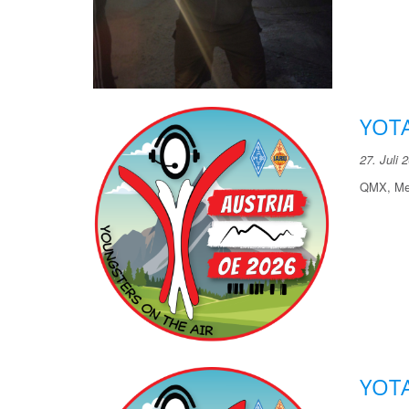
YOTA
27. Juli 
QMX, M
YOTA