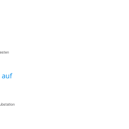
uesten
 auf
ubstation