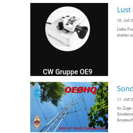
Lust
16. Juli 
Liebe Fun
starten o
Sond
11. Juli 
Im Zuge 
Sonderru
Amateurf